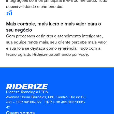
integrações com os principais ERPs do mercado. Tudo
acessível desde o primeiro dia.
Mais controle, mais lucro e mais valor para o
seu negócio
Com processos definidos e atendimento inteligente,
sua equipe rende mais, seu cliente percebe mais valor
e sua loja se destaca como referência. Tudo com a
tecnologia do Riderize trabalhando por você.
Riderize Tecnologia LTDA
Avenida Oscar Barcelos, 686, Centro, Rio do Sul
/SC - CEP 89160-027 | CNPJ: 38.495.103/0001-
42
Quem somos