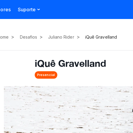
dores
Suporte
>
>
>
ome
Desafios
Juliano Rider
iQuê Gravelland
iQuê Gravelland
Presencial