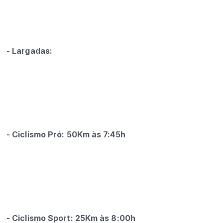
- La
rgadas:
- Ci
clismo Pró: 50Km às 7:45h
- C
iclismo Sport: 25Km às 8:00h