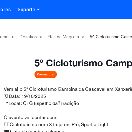
dores
Suporte
>
>
>
ome
Desafios
Elas na Magrela
5º Cicloturismo Camp
5º Cicloturismo Camp
Presencial
Vem ai o 5° Cicloturismo Campina da Cascavel em Xanxer
🗓 Data: 19/10/2025
📍Local: CTG Espelho da?Tradição
O evento vai contar com:
🚴‍♂️Cicloturismo com 3 trajetos: Pró, Sport e Light
🍽 Café da manhã e almoço