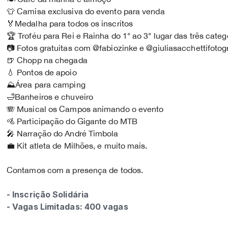
👕 Camisa exclusiva do evento para venda
🏅Medalha para todos os inscritos
🏆 Troféu para Rei e Rainha do 1° ao 3° lugar das três categ
📷 Fotos gratuitas com @fabiozinke e @giuliasacchettifotog
🍺 Chopp na chegada
💧 Pontos de apoio
⛰️Área para camping
🛁Banheiros e chuveiro
🪗 Musical os Campos animando o evento
🚵 Participação do Gigante do MTB
🎤 Narração do André Timbola
💼 Kit atleta de Milhões, e muito mais.
Contamos com a presença de todos.
- Inscrição Solidária
- Vagas Limitadas: 400 vagas