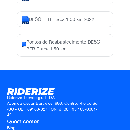
DESC PFB Etapa 1 50 km 2022
gpx
Pontos de Reabastecimento DESC
png
PFB Etapa 1 50 km
Riderize Tecnologia LTDA
Avenida Oscar Barcelos, 686, Centro, Rio do Sul
/SC - CEP 89160-027 | CNPJ: 38.495.103/0001-
42
Quem somos
Blog