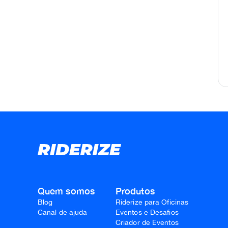
Quem somos
Produtos
Blog
Riderize para Oficinas
Canal de ajuda
Eventos e Desafios
Criador de Eventos