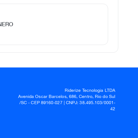
 NERO
Riderize Tecnologia LTDA
Avenida Oscar Barcelos, 686, Centro, Rio do Sul
/SC - CEP 89160-027 | CNPJ: 38.495.103/0001-
42