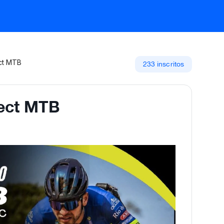
ct MTB
233 inscritos
nect MTB