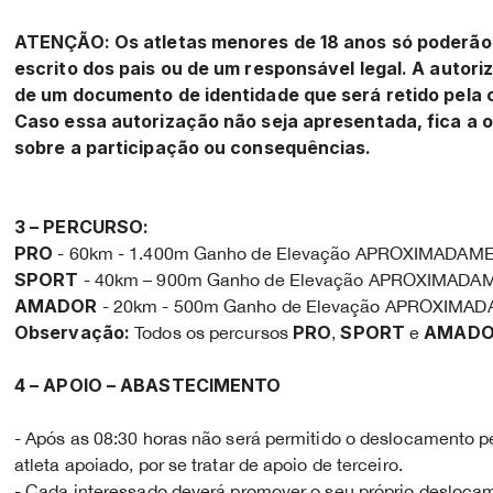
ATENÇÃO: Os atletas menores de 18 anos só poderão 
escrito dos pais ou de um responsável legal. A auto
de um documento de identidade que será retido pela o
Caso essa autorização não seja apresentada, fica a 
sobre a participação ou consequências.
3 – PERCURSO:
PRO
- 60km - 1.400m Ganho de Elevação APROXIMADA
SPORT
- 40km – 900m Ganho de Elevação APROXIMAD
AMADOR
- 20km - 500m Ganho de Elevação APROXIM
Observação:
PRO
SPORT
AMAD
Todos os percursos
,
e
4 – APOIO – ABASTECIMENTO
- Após as 08:30 horas não será permitido o deslocamento p
atleta apoiado, por se tratar de apoio de terceiro.
- Cada interessado deverá promover o seu próprio deslocam