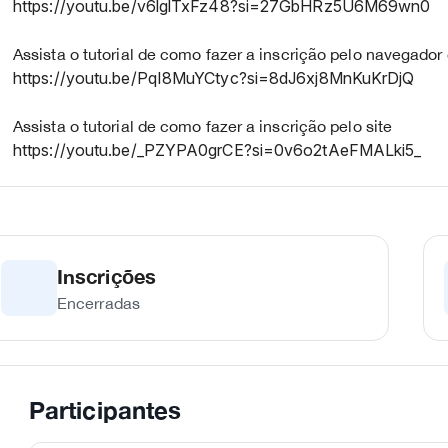
https://youtu.be/v6lglTxFz48?si=27GbHRz5U6M69wn0
Assista o tutorial de como fazer a inscrição pelo navegador 
https://youtu.be/PqI8MuYCtyc?si=8dJ6xj8MnKuKrDjQ
Assista o tutorial de como fazer a inscrição pelo site
https://youtu.be/_PZYPA0grCE?si=0v6o2tAeFMALki5_
Inscrições
Encerradas
Participantes