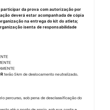
participar da prova com autorização por
rização deverá estar acompanhada de cópia
rganização na entrega do kit do atleta;
organização isenta de responsabilidade
MENTE
AMENTE
ADAMENTE
OR
terão 5km de deslocamento neutralizado.
elo percurso, sob pena de desclassificação do
ento até o ponto de apoio, sob sua conta e